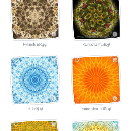
Pyramide (m96.jpg)
Rauhnächte (m151.jpg)
Eis (m38.jpg)
Sommerabend (m84.jpg)