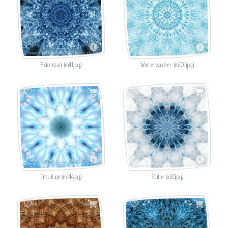
Eiskristall (m41.jpg)
Winterzauber (m101.jpg)
Intuition (m144.jpg)
Stille (m10.jpg)