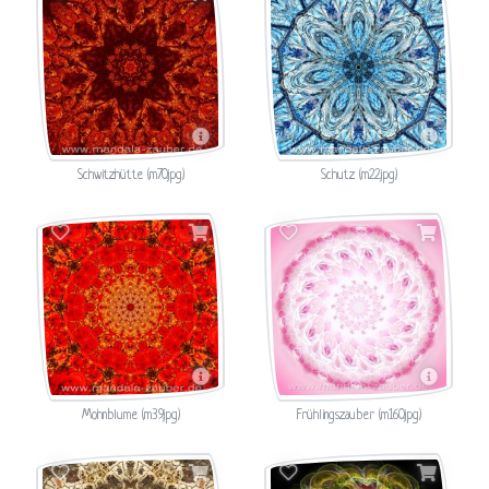
Schwitzhütte (m70.jpg)
Schutz (m22.jpg)
Mohnblume (m39.jpg)
Frühlingszauber (m160.jpg)