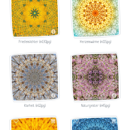
Friedenslichter (m130.jpg)
Herzenswärme (m115.jpg)
Klarheit (m12.jpg)
Naturgeister (m45.jpg)